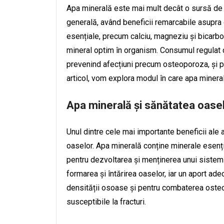
Apa minerală este mai mult decât o sursă de h
generală, având beneficii remarcabile asupra 
esențiale, precum calciu, magneziu și bicarbon
mineral optim în organism. Consumul regulat d
prevenind afecțiuni precum osteoporoza, și po
articol, vom explora modul în care apa mineral
Apa minerală și sănătatea oase
Unul dintre cele mai importante beneficii ale
oaselor. Apa minerală conține minerale esenția
pentru dezvoltarea și menținerea unui sistem 
formarea și întărirea oaselor, iar un aport ade
densității osoase și pentru combaterea osteo
susceptibile la fracturi.