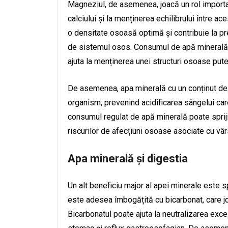
Magneziul, de asemenea, joacă un rol importa
calciului și la menținerea echilibrului între 
o densitate osoasă optimă și contribuie la pr
de sistemul osos. Consumul de apă minerală,
ajuta la menținerea unei structuri osoase put
De asemenea, apa minerală cu un conținut de b
organism, prevenind acidificarea sângelui care
consumul regulat de apă minerală poate spriji
riscurilor de afecțiuni osoase asociate cu vâr
Apa minerală și digestia
Un alt beneficiu major al apei minerale este sp
este adesea îmbogățită cu bicarbonat, care joa
Bicarbonatul poate ajuta la neutralizarea exces