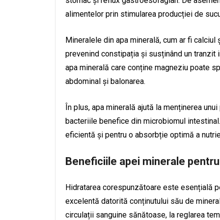
stomac și reflux gastroesofagian. De asemene
alimentelor prin stimularea producției de sucu
Mineralele din apa minerală, cum ar fi calciul ș
prevenind constipația și susținând un tranzit i
apa minerală care conține magneziu poate sprij
abdominal și balonarea.
În plus, apa minerală ajută la menținerea unui 
bacteriile benefice din microbiomul intestinal
eficientă și pentru o absorbție optimă a nutrie
Beneficiile apei minerale pentru
Hidratarea corespunzătoare este esențială pe
excelentă datorită conținutului său de minera
circulații sanguine sănătoase, la reglarea tempe