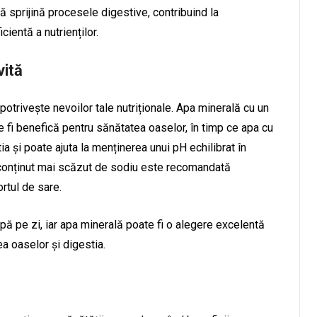
ă sprijină procesele digestive, contribuind la
ientă a nutrienților.
vită
otrivește nevoilor tale nutriționale. Apa minerală cu un
 fi benefică pentru sănătatea oaselor, în timp ce apa cu
ia și poate ajuta la menținerea unui pH echilibrat în
conținut mai scăzut de sodiu este recomandată
rtul de sare.
apă pe zi, iar apa minerală poate fi o alegere excelentă
tea oaselor și digestia.