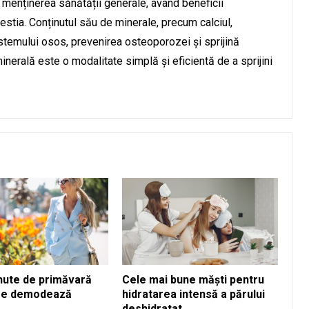
 menținerea sănătății generale, având beneficii
estia. Conținutul său de minerale, precum calciul,
sistemului osos, prevenirea osteoporozei și sprijină
nerală este o modalitate simplă și eficientă de a sprijini
inute de primăvară
Cele mai bune măști pentru
 se demodează
hidratarea intensă a părului
deshidratat