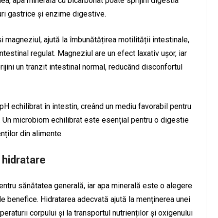
a, apa minerală cu bicarbonat poate sprijini digestia
ri gastrice și enzime digestive.
i magneziul, ajută la îmbunătățirea motilității intestinale,
ntestinal regulat. Magneziul are un efect laxativ ușor, iar
ini un tranzit intestinal normal, reducând disconfortul
pH echilibrat în intestin, creând un mediu favorabil pentru
. Un microbiom echilibrat este esențial pentru o digestie
nților din alimente.
 hidratare
ntru sănătatea generală, iar apa minerală este o alegere
le benefice. Hidratarea adecvată ajută la menținerea unei
raturii corpului și la transportul nutrienților și oxigenului