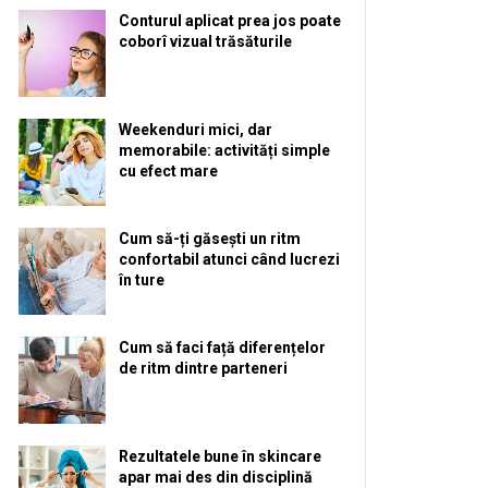
Conturul aplicat prea jos poate
coborî vizual trăsăturile
Weekenduri mici, dar
memorabile: activități simple
cu efect mare
Cum să-ți găsești un ritm
confortabil atunci când lucrezi
în ture
Cum să faci față diferențelor
de ritm dintre parteneri
Rezultatele bune în skincare
apar mai des din disciplină