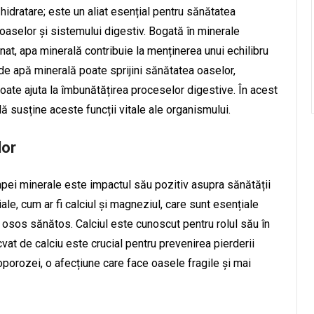
idratare; este un aliat esențial pentru sănătatea
oaselor și sistemului digestiv. Bogată în minerale
at, apa minerală contribuie la menținerea unui echilibru
e apă minerală poate sprijini sănătatea oaselor,
ate ajuta la îmbunătățirea proceselor digestive. În acest
ă susține aceste funcții vitale ale organismului.
lor
 apei minerale este impactul său pozitiv asupra sănătății
le, cum ar fi calciul și magneziul, care sunt esențiale
osos sănătos. Calciul este cunoscut pentru rolul său în
cvat de calciu este crucial pentru prevenirea pierderii
porozei, o afecțiune care face oasele fragile și mai