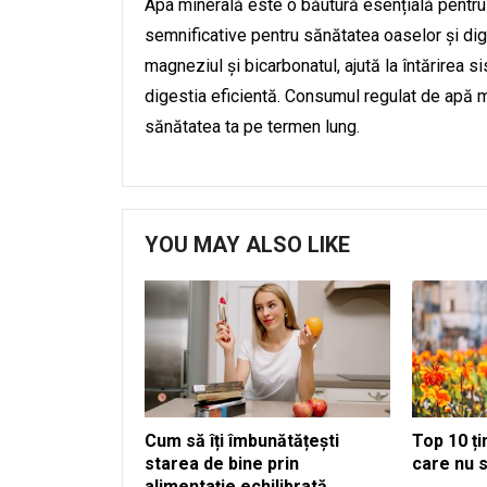
Apa minerală este o băutură esențială pentru
semnificative pentru sănătatea oaselor și dig
magneziul și bicarbonatul, ajută la întărirea 
digestia eficientă. Consumul regulat de apă mi
sănătatea ta pe termen lung.
YOU MAY ALSO LIKE
Cum să îți îmbunătățești
Top 10 ț
starea de bine prin
care nu
alimentație echilibrată