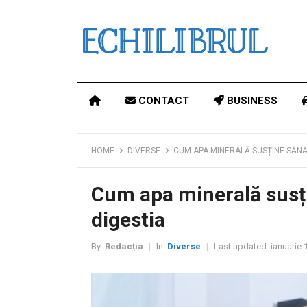
CONTACT
BUSINESS
HOME
DIVERSE
CUM APA MINERALĂ SUSȚINE SĂNĂ
Cum apa minerală susți
digestia
By:
Redacția
In:
Diverse
Last updated:
ianuarie 
|
|