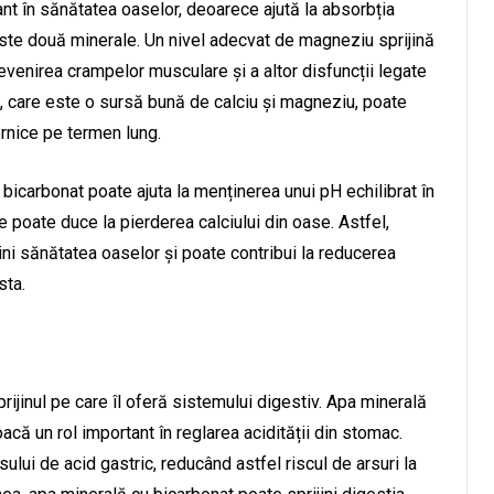
nt în sănătatea oaselor, deoarece ajută la absorbția
aceste două minerale. Un nivel adecvat de magneziu sprijină
evenirea crampelor musculare și a altor disfuncții legate
 care este o sursă bună de calciu și magneziu, poate
ernice pe termen lung.
icarbonat poate ajuta la menținerea unui pH echilibrat în
 poate duce la pierderea calciului din oase. Astfel,
ni sănătatea oaselor și poate contribui la reducerea
sta.
rijinul pe care îl oferă sistemului digestiv. Apa minerală
că un rol important în reglarea acidității din stomac.
ului de acid gastric, reducând astfel riscul de arsuri la