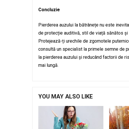
Concluzie
Pierderea auzului la bătrânețe nu este inevitab
de protecție auditivă, stil de viață sănătos și
Protejează-ți urechile de zgomotele puternice, 
consultă un specialist la primele semne de pr
la pierderea auzului și reducând factorii de r
mai lungă.
YOU MAY ALSO LIKE