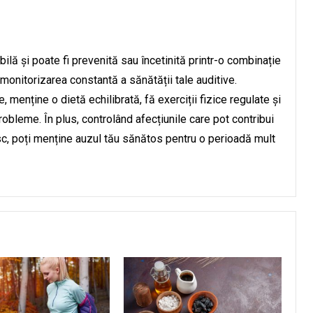
ilă și poate fi prevenită sau încetinită printr-o combinație
 monitorizarea constantă a sănătății tale auditive.
menține o dietă echilibrată, fă exerciții fizice regulate și
obleme. În plus, controlând afecțiunile care pot contribui
isc, poți menține auzul tău sănătos pentru o perioadă mult