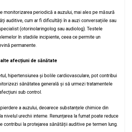
te monitorizarea periodică a auzului, mai ales pe măsură
i auditive, cum ar fi dificultăți în a auzi conversațiile sau
specialist (otorinolaringolog sau audiolog). Testele
blemelor în stadiile incipiente, ceea ce permite un
devină permanente.
 alte afecțiuni de sănătate
tul, hipertensiunea și bolile cardiovasculare, pot contribui
onitorizezi sănătatea generală și să urmezi tratamentele
fecțiuni sub control.
pierdere a auzului, deoarece substanțele chimice din
la nivelul urechii interne. Renunțarea la fumat poate reduce
e contribui la protejarea sănătății auditive pe termen lung.