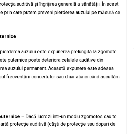
rotecția auditivă și îngrijirea generală a sănătății. În acest
nte prin care putem preveni pierderea auzului pe măsură ce
ternice
ru pierderea auzului este expunerea prelungită la zgomote
nete puternice poate deteriora celulele auditive din
derea auzului permanent. Această expunere este adesea
pul frecventării concertelor sau chiar atunci când ascultăm
puternice
– Dacă lucrezi într-un mediu zgomotos sau te
oartă protecție auditivă (căști de protecție sau dopuri de