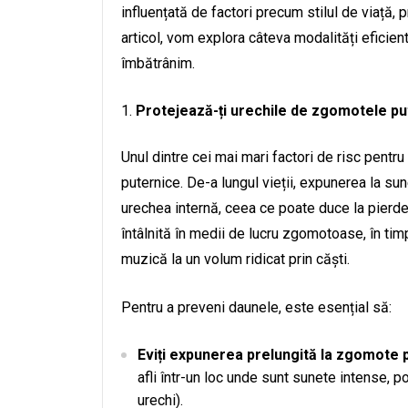
influențată de factori precum stilul de viață, p
articol, vom explora câteva modalități eficie
îmbătrânim.
Protejează-ți urechile de zgomotele pu
Unul dintre cei mai mari factori de risc pent
puternice. De-a lungul vieții, expunerea la su
urechea internă, ceea ce poate duce la pier
întâlnită în medii de lucru zgomotoase, în tim
muzică la un volum ridicat prin căști.
Pentru a preveni daunele, este esențial să:
Eviți expunerea prelungită la zgomote 
afli într-un loc unde sunt sunete intense, p
urechi).