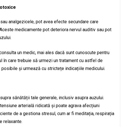
otoxice
 sau analgezicele, pot avea efecte secundare care
. Aceste medicamente pot deteriora nervul auditiv sau pot
zului.
consulta un medic, mai ales dacă sunt cunoscute pentru
l în care trebuie să urmezi un tratament cu astfel de
osibile și urmează cu strictețe indicațiile medicului.
upra sănătății tale generale, inclusiv asupra auzului.
tensiune arterială ridicată și poate agrava afecțiuni
ente de a gestiona stresul, cum ar fi meditația, respirația
le relaxante.