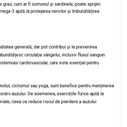
ras, cum ar fi somonul și sardinele, poate sprijini
mega-3 ajută la protejarea nervilor și îmbunătățirea
ătatea generală, dar pot contribui și la prevenirea
îmbunătățesc circulația sângelui, inclusiv fluxul sanguin
 sistemului cardiovascular, care este esențial pentru
înotul, ciclismul sau yoga, sunt benefice pentru menținerea
orării auzului. De asemenea, exercițiile fizice ajută la
eriale, ceea ce reduce riscul de pierdere a auzului