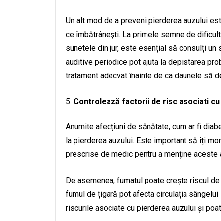
Un alt mod de a preveni pierderea auzului es
ce îmbătrânești. La primele semne de dificultăț
sunetele din jur, este esențial să consulți un 
auditive periodice pot ajuta la depistarea pro
tratament adecvat înainte de ca daunele să 
Controlează factorii de risc asociati cu
Anumite afecțiuni de sănătate, cum ar fi diabe
la pierderea auzului. Este important să îți m
prescrise de medic pentru a menține aceste a
De asemenea, fumatul poate crește riscul de 
fumul de țigară pot afecta circulația sângelui 
riscurile asociate cu pierderea auzului și poat