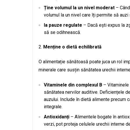
Ține volumul la un nivel moderat
– Când 
volumul la un nivel care îți permite să auzi ș
Ia pauze regulate
– Dacă ești expus la zg
să se odihnească.
Menține o dietă echilibrată
O alimentație sănătoasă poate juca un rol impo
minerale care susțin sănătatea urechii interne 
Vitaminele din complexul B
– Vitaminele B
sănătatea nervilor auditive. Deficiențele 
auzului. Include în dietă alimente precum c
integrale.
Antioxidanți
– Alimentele bogate în antioxi
verzi, pot proteja celulele urechii interne d