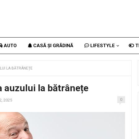
AUTO
CASĂ ȘI GRĂDINĂ
LIFESTYLE
T
LUI LA BĂTRÂNEȚE
 auzului la bătrânețe
0
2, 2025