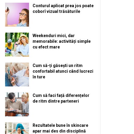
Conturul aplicat prea jos poate
coborî vizual trăsăturile
Weekenduri mici, dar
memorabile: activități simple
cu efect mare
Cum să-ți găsești un ritm
confortabil atunci când lucrezi
în ture
Cum să faci față diferențelor
de ritm dintre parteneri
Rezultatele bune în skincare
apar mai des din disciplină