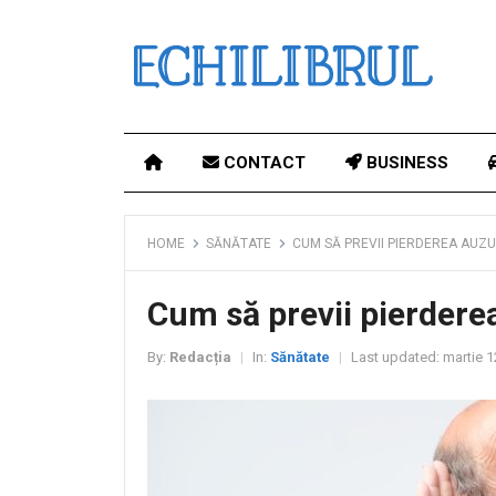
CONTACT
BUSINESS
HOME
SĂNĂTATE
CUM SĂ PREVII PIERDEREA AUZU
Cum să previi pierderea
By:
Redacția
In:
Sănătate
Last updated:
martie 1
|
|