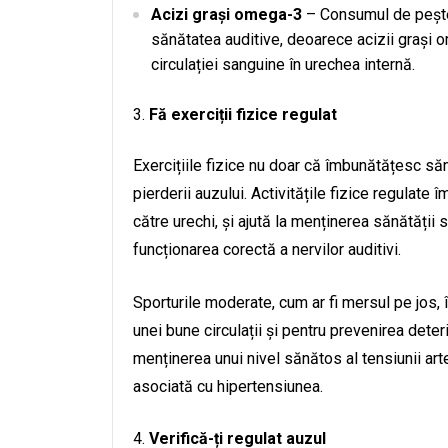
Acizi grași omega-3
– Consumul de pește g
sănătatea auditive, deoarece acizii grași o
circulației sanguine în urechea internă.
Fă exerciții fizice regulat
Exercițiile fizice nu doar că îmbunătățesc săn
pierderii auzului. Activitățile fizice regulate 
către urechi, și ajută la menținerea sănătății
funcționarea corectă a nervilor auditivi.
Sporturile moderate, cum ar fi mersul pe jos, 
unei bune circulații și pentru prevenirea deteri
menținerea unui nivel sănătos al tensiunii art
asociată cu hipertensiunea.
Verifică-ți regulat auzul