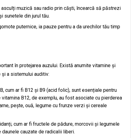
asculți muzică sau radio prin căști, încearcă să păstrezi
i sunetele din jurul tău.
omote puternice, ia pauze pentru a da urechilor tău timp
rtant în protejarea auzului. Există anumite vitamine și
și a sistemului auditiv:
, cum ar fi B12 și B9 (acid folic), sunt esențiale pentru
de vitamina B12, de exemplu, au fost asociate cu pierderea
arne, pește, ouă, legume cu frunze verzi și cereale
danți, cum ar fi fructele de pădure, morcovii și legumele
e daunele cauzate de radicalii liberi.