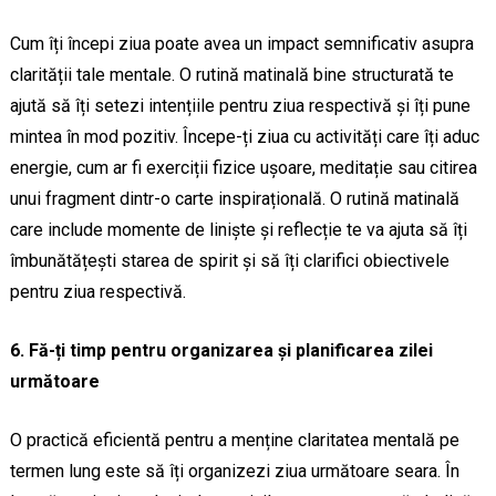
Cum îți începi ziua poate avea un impact semnificativ asupra
clarității tale mentale. O rutină matinală bine structurată te
ajută să îți setezi intențiile pentru ziua respectivă și îți pune
mintea în mod pozitiv. Începe-ți ziua cu activități care îți aduc
energie, cum ar fi exerciții fizice ușoare, meditație sau citirea
unui fragment dintr-o carte inspirațională. O rutină matinală
care include momente de liniște și reflecție te va ajuta să îți
îmbunătățești starea de spirit și să îți clarifici obiectivele
pentru ziua respectivă.
6. Fă-ți timp pentru organizarea și planificarea zilei
următoare
O practică eficientă pentru a menține claritatea mentală pe
termen lung este să îți organizezi ziua următoare seara. În