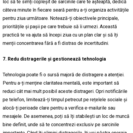
loc să te simți copleșit de sarcinile care te așteaptă, dedică
câteva minute în fiecare seară pentru a-ți organiza activitățile
pentru ziua următoare. Notează-ți obiectivele principale,
prioritățile și pașii pe care trebuie să îi urmezi. Această
practică te va ajuta să începi ziua cu un plan clar și să îți
menții concentrarea fără a fi distras de incertitudini.
7. Redu distragerile și gestionează tehnologia
Tehnologia poate fi o sursă majoră de distragere a atenției.
Pentru a-ți menține claritatea mentală, este important să
reduci cât mai mult posibil aceste distrageri. Opri notificările
pe telefon, limitează-ți timpul petrecut pe rețelele sociale și
alocă-ți perioade clare pentru a verifica e-mailurile sau
mesajele. De asemenea, poți să îți stabilești un loc de muncă
bine definit, unde să te concentrezi exclusiv pe sarcinile
importante. Când îți elimini distragerile, îți vei păstra energia