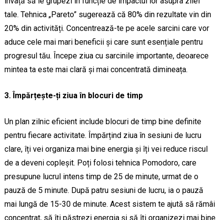
învață să le grupezi în funcție de impactul lor asupra zilei
tale. Tehnica „Pareto” sugerează că 80% din rezultate vin din
20% din activități. Concentrează-te pe acele sarcini care vor
aduce cele mai mari beneficii și care sunt esențiale pentru
progresul tău. Începe ziua cu sarcinile importante, deoarece
mintea ta este mai clară și mai concentrată dimineața.
3. Împărțește-ți ziua în blocuri de timp
Un plan zilnic eficient include blocuri de timp bine definite
pentru fiecare activitate. Împărțind ziua în sesiuni de lucru
clare, îți vei organiza mai bine energia și îți vei reduce riscul
de a deveni copleșit. Poți folosi tehnica Pomodoro, care
presupune lucrul intens timp de 25 de minute, urmat de o
pauză de 5 minute. După patru sesiuni de lucru, ia o pauză
mai lungă de 15-30 de minute. Acest sistem te ajută să rămâi
concentrat, să îți păstrezi energia și să îți organizezi mai bine