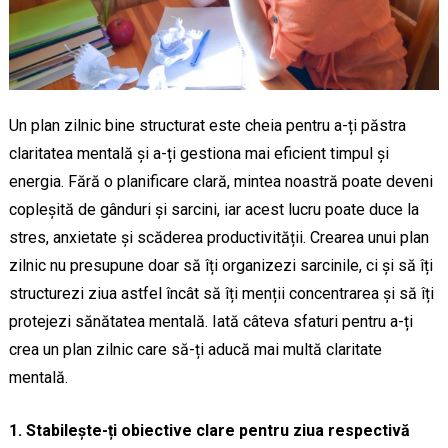
Un plan zilnic bine structurat este cheia pentru a-ți păstra
claritatea mentală și a-ți gestiona mai eficient timpul și
energia. Fără o planificare clară, mintea noastră poate deveni
copleșită de gânduri și sarcini, iar acest lucru poate duce la
stres, anxietate și scăderea productivității. Crearea unui plan
zilnic nu presupune doar să îți organizezi sarcinile, ci și să îți
structurezi ziua astfel încât să îți menții concentrarea și să îți
protejezi sănătatea mentală. Iată câteva sfaturi pentru a-ți
crea un plan zilnic care să-ți aducă mai multă claritate
mentală.
1. Stabilește-ți obiective clare pentru ziua respectivă