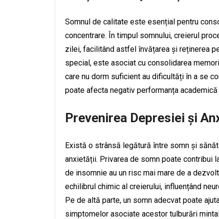
Somnul de calitate este esențial pentru conso
concentrare. În timpul somnului, creierul pro
zilei, facilitând astfel învățarea și reținer
special, este asociat cu consolidarea memori
care nu dorm suficient au dificultăți în a se c
poate afecta negativ performanța academică 
Prevenirea Depresiei și Anx
Există o strânsă legătură între somn și sănăta
anxietății. Privarea de somn poate contribui l
de insomnie au un risc mai mare de a dezvolt
echilibrul chimic al creierului, influențând neu
Pe de altă parte, un somn adecvat poate ajuta
simptomelor asociate acestor tulburări mintal