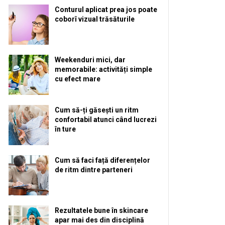
Conturul aplicat prea jos poate
coborî vizual trăsăturile
Weekenduri mici, dar
memorabile: activități simple
cu efect mare
Cum să-ți găsești un ritm
confortabil atunci când lucrezi
în ture
Cum să faci față diferențelor
de ritm dintre parteneri
Rezultatele bune în skincare
apar mai des din disciplină