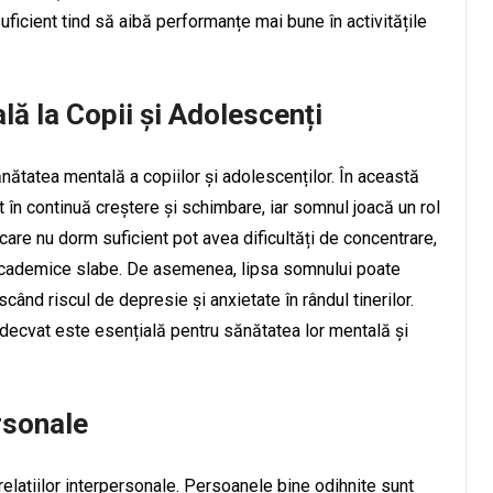
ficient tind să aibă performanțe mai bune în activitățile
ă la Copii și Adolescenți
ătatea mentală a copiilor și adolescenților. În această
t în continuă creștere și schimbare, iar somnul joacă un rol
 care nu dorm suficient pot avea dificultăți de concentrare,
cademice slabe. De asemenea, lipsa somnului poate
când riscul de depresie și anxietate în rândul tinerilor.
decvat este esențială pentru sănătatea lor mentală și
rsonale
elațiilor interpersonale. Persoanele bine odihnite sunt