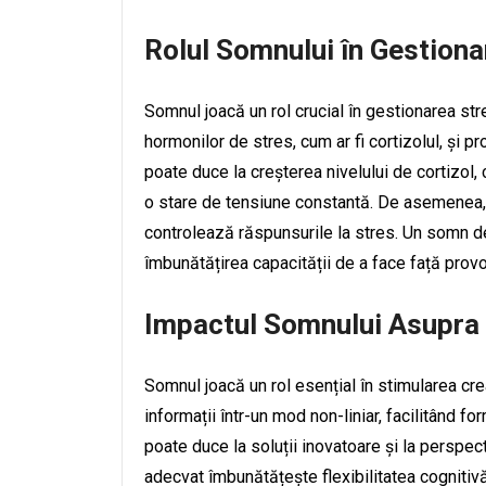
Rolul Somnului în Gestiona
Somnul joacă un rol crucial în gestionarea str
hormonilor de stres, cum ar fi cortizolul, și
poate duce la creșterea nivelului de cortizol, 
o stare de tensiune constantă. De asemenea, 
controlează răspunsurile la stres. Un somn de 
îmbunătățirea capacității de a face față provoc
Impactul Somnului Asupra C
Somnul joacă un rol esențial în stimularea cre
informații într-un mod non-liniar, facilitând f
poate duce la soluții inovatoare și la persp
adecvat îmbunătățește flexibilitatea cogniti