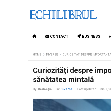
CONTACT
BUSINESS
HOME
DIVERSE
CURIOZITĂȚI DESPRE IMPORTANȚ
Curiozități despre imp
sănătatea mintală
By:
Redacția
In:
Diverse
Last updated:
iunie 7, 
|
|