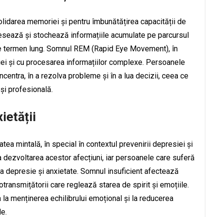
lidarea memoriei și pentru îmbunătățirea capacității de
cesează și stochează informațiile acumulate pe parcursul
ea pe termen lung. Somnul REM (Rapid Eye Movement), în
ei și cu procesarea informațiilor complexe. Persoanele
oncentra, în a rezolva probleme și în a lua decizii, ceea ce
și profesională.
ietății
tea mintală, în special în contextul prevenirii depresiei și
a dezvoltarea acestor afecțiuni, iar persoanele care suferă
a depresie și anxietate. Somnul insuficient afectează
rotransmițătorii care reglează starea de spirit și emoțiile.
 la menținerea echilibrului emoțional și la reducerea
e.