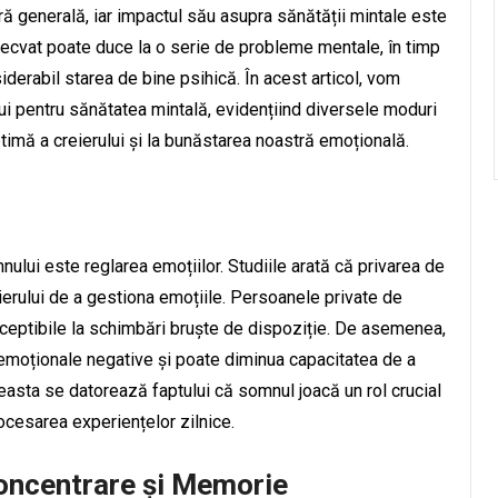
ă generală, iar impactul său asupra sănătății mintale este
ecvat poate duce la o serie de probleme mentale, în timp
derabil starea de bine psihică. În acest articol, vom
ui pentru sănătatea mintală, evidențiind diversele moduri
timă a creierului și la bunăstarea noastră emoțională.
nului este reglarea emoțiilor. Studiile arată că privarea de
erului de a gestiona emoțiile. Persoanele private de
usceptibile la schimbări bruște de dispoziție. De asemenea,
e emoționale negative și poate diminua capacitatea de a
easta se datorează faptului că somnul joacă un rol crucial
rocesarea experiențelor zilnice.
Concentrare și Memorie