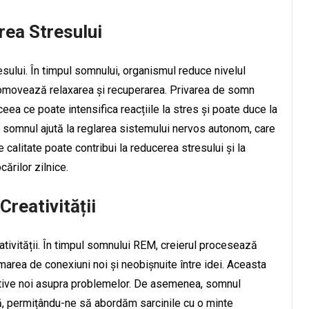
rea Stresului
esului. În timpul somnului, organismul reduce nivelul
 promovează relaxarea și recuperarea. Privarea de somn
ceea ce poate intensifica reacțiile la stres și poate duce la
somnul ajută la reglarea sistemului nervos autonom, care
calitate poate contribui la reducerea stresului și la
ărilor zilnice.
reativității
ativității. În timpul somnului REM, creierul procesează
ormarea de conexiuni noi și neobișnuite între idei. Aceasta
ective noi asupra problemelor. De asemenea, somnul
vă, permițându-ne să abordăm sarcinile cu o minte