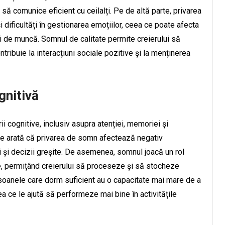
ă comunice eficient cu ceilalți. Pe de altă parte, privarea
și dificultăți în gestionarea emoțiilor, ceea ce poate afecta
egii de muncă. Somnul de calitate permite creierului să
ribuie la interacțiuni sociale pozitive și la menținerea
gnitivă
i cognitive, inclusiv asupra atenției, memoriei și
ile arată că privarea de somn afectează negativ
i și decizii greșite. De asemenea, somnul joacă un rol
re, permițând creierului să proceseze și să stocheze
rsoanele care dorm suficient au o capacitate mai mare de a
ea ce le ajută să performeze mai bine în activitățile