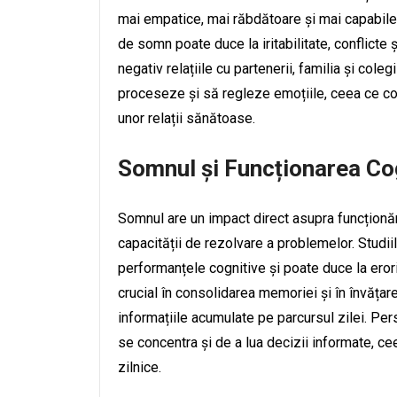
mai empatice, mai răbdătoare și mai capabile s
de somn poate duce la iritabilitate, conflicte 
negativ relațiile cu partenerii, familia și col
proceseze și să regleze emoțiile, ceea ce cont
unor relații sănătoase.
Somnul și Funcționarea Co
Somnul are un impact direct asupra funcționări
capacității de rezolvare a problemelor. Studi
performanțele cognitive și poate duce la eror
crucial în consolidarea memoriei și în învăța
informațiile acumulate pe parcursul zilei. Pe
se concentra și de a lua decizii informate, ce
zilnice.