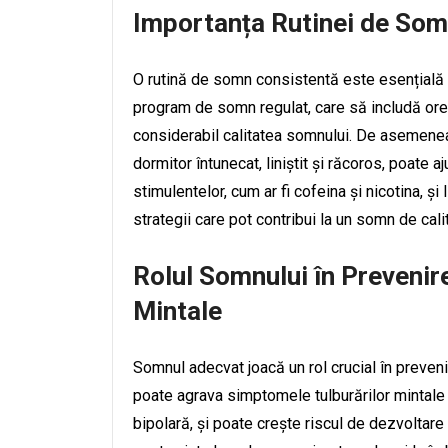
Importanța Rutinei de So
O rutină de somn consistentă este esențială p
program de somn regulat, care să includă ore 
considerabil calitatea somnului. De asemenea
dormitor întunecat, liniștit și răcoros, poate 
stimulentelor, cum ar fi cofeina și nicotina, și
strategii care pot contribui la un somn de cali
Rolul Somnului în Prevenire
Mintale
Somnul adecvat joacă un rol crucial în preveni
poate agrava simptomele tulburărilor mintale e
bipolară, și poate crește riscul de dezvoltare