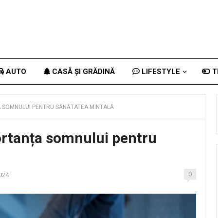
AUTO
CASĂ ȘI GRĂDINĂ
LIFESTYLE
T
A SOMNULUI PENTRU SĂNĂTATEA MINTALĂ
ortanța somnului pentru
0
2024