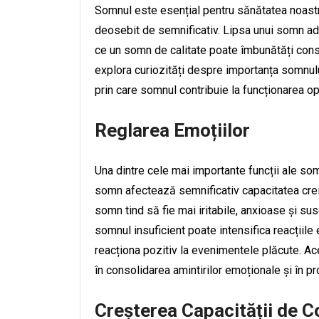
Somnul este esențial pentru sănătatea noastr
deosebit de semnificativ. Lipsa unui somn ad
ce un somn de calitate poate îmbunătăți consi
explora curiozități despre importanța somnul
prin care somnul contribuie la funcționarea op
Reglarea Emoțiilor
Una dintre cele mai importante funcții ale som
somn afectează semnificativ capacitatea crei
somn tind să fie mai iritabile, anxioase și s
somnul insuficient poate intensifica reacțiil
reacționa pozitiv la evenimentele plăcute. Ac
în consolidarea amintirilor emoționale și în p
Creșterea Capacității de 