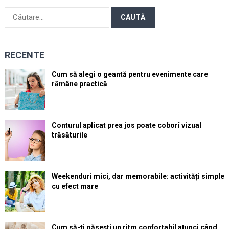
Caută
după:
RECENTE
Cum să alegi o geantă pentru evenimente care
rămâne practică
Conturul aplicat prea jos poate coborî vizual
trăsăturile
Weekenduri mici, dar memorabile: activități simple
cu efect mare
Cum să-ți găsești un ritm confortabil atunci când