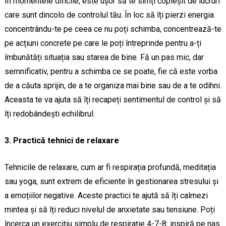
În momentele dificile, este ușor să te simți copleșit de lucruri
care sunt dincolo de controlul tău. În loc să îți pierzi energia
concentrându-te pe ceea ce nu poți schimba, concentrează-te
pe acțiuni concrete pe care le poți întreprinde pentru a-ți
îmbunătăți situația sau starea de bine. Fă un pas mic, dar
semnificativ, pentru a schimba ce se poate, fie că este vorba
de a căuta sprijin, de a te organiza mai bine sau de a te odihni.
Aceasta te va ajuta să îți recapeți sentimentul de control și să
îți redobândești echilibrul.
3. Practică tehnici de relaxare
Tehnicile de relaxare, cum ar fi respirația profundă, meditația
sau yoga, sunt extrem de eficiente în gestionarea stresului și
a emoțiilor negative. Aceste practici te ajută să îți calmezi
mintea și să îți reduci nivelul de anxietate sau tensiune. Poți
încerca un exercițiu simplu de respirație 4-7-8: inspiră pe nas