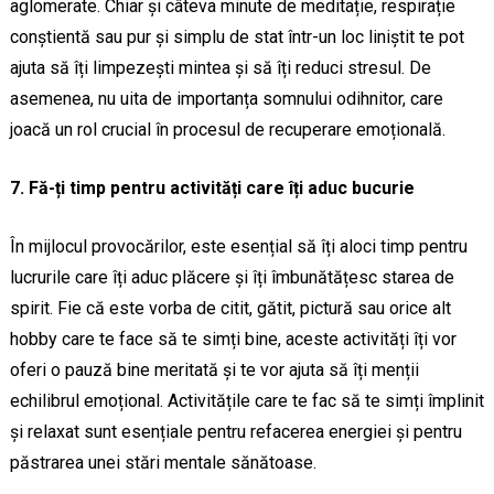
aglomerate. Chiar și câteva minute de meditație, respirație
conștientă sau pur și simplu de stat într-un loc liniștit te pot
ajuta să îți limpezești mintea și să îți reduci stresul. De
asemenea, nu uita de importanța somnului odihnitor, care
joacă un rol crucial în procesul de recuperare emoțională.
7. Fă-ți timp pentru activități care îți aduc bucurie
În mijlocul provocărilor, este esențial să îți aloci timp pentru
lucrurile care îți aduc plăcere și îți îmbunătățesc starea de
spirit. Fie că este vorba de citit, gătit, pictură sau orice alt
hobby care te face să te simți bine, aceste activități îți vor
oferi o pauză bine meritată și te vor ajuta să îți menții
echilibrul emoțional. Activitățile care te fac să te simți împlinit
și relaxat sunt esențiale pentru refacerea energiei și pentru
păstrarea unei stări mentale sănătoase.