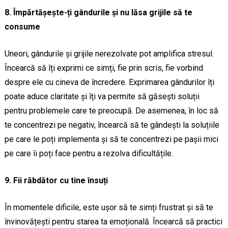
8. Împărtășește-ți gândurile și nu lăsa grijile să te
consume
Uneori, gândurile și grijile nerezolvate pot amplifica stresul.
Încearcă să îți exprimi ce simți, fie prin scris, fie vorbind
despre ele cu cineva de încredere. Exprimarea gândurilor îți
poate aduce claritate și îți va permite să găsești soluții
pentru problemele care te preocupă. De asemenea, în loc să
te concentrezi pe negativ, încearcă să te gândești la soluțiile
pe care le poți implementa și să te concentrezi pe pașii mici
pe care îi poți face pentru a rezolva dificultățile.
9. Fii răbdător cu tine însuți
În momentele dificile, este ușor să te simți frustrat și să te
învinovățești pentru starea ta emoțională. Încearcă să practici