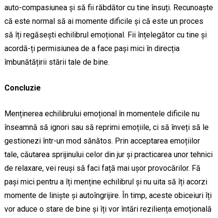
auto-compasiunea și să fii răbdător cu tine însuți. Recunoaște
că este normal să ai momente dificile și că este un proces
să îți regăsești echilibrul emoțional. Fii înțelegător cu tine și
acordă-ți permisiunea de a face pași mici în direcția
îmbunătățirii stării tale de bine.
Concluzie
Menținerea echilibrului emoțional în momentele dificile nu
înseamnă să ignori sau să reprimi emoțiile, ci să înveți să le
gestionezi într-un mod sănătos. Prin acceptarea emoțiilor
tale, căutarea sprijinului celor din jur și practicarea unor tehnici
de relaxare, vei reuși să faci față mai ușor provocărilor. Fă
pași mici pentru a îți menține echilibrul și nu uita să îți acorzi
momente de liniște și autoîngrijire. În timp, aceste obiceiuri îți
vor aduce o stare de bine și îți vor întări reziliența emoțională