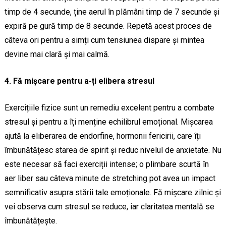
timp de 4 secunde, ține aerul în plămâni timp de 7 secunde și
expiră pe gură timp de 8 secunde. Repetă acest proces de
câteva ori pentru a simți cum tensiunea dispare și mintea
devine mai clară și mai calmă.
4. Fă mișcare pentru a-ți elibera stresul
Exercițiile fizice sunt un remediu excelent pentru a combate
stresul și pentru a îți menține echilibrul emoțional. Mișcarea
ajută la eliberarea de endorfine, hormonii fericirii, care îți
îmbunătățesc starea de spirit și reduc nivelul de anxietate. Nu
este necesar să faci exerciții intense; o plimbare scurtă în
aer liber sau câteva minute de stretching pot avea un impact
semnificativ asupra stării tale emoționale. Fă mișcare zilnic și
vei observa cum stresul se reduce, iar claritatea mentală se
îmbunătățește.