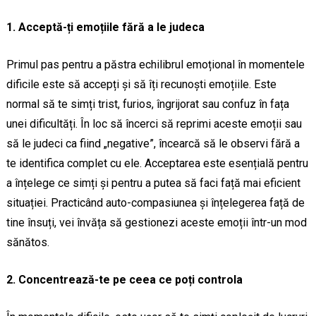
1. Acceptă-ți emoțiile fără a le judeca
Primul pas pentru a păstra echilibrul emoțional în momentele
dificile este să accepți și să îți recunoști emoțiile. Este
normal să te simți trist, furios, îngrijorat sau confuz în fața
unei dificultăți. În loc să încerci să reprimi aceste emoții sau
să le judeci ca fiind „negative”, încearcă să le observi fără a
te identifica complet cu ele. Acceptarea este esențială pentru
a înțelege ce simți și pentru a putea să faci față mai eficient
situației. Practicând auto-compasiunea și înțelegerea față de
tine însuți, vei învăța să gestionezi aceste emoții într-un mod
sănătos.
2. Concentrează-te pe ceea ce poți controla