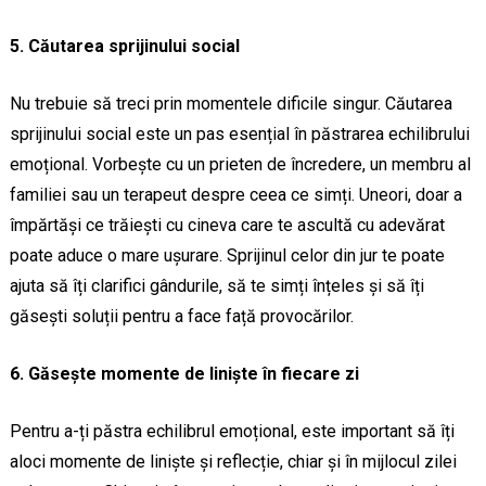
5. Căutarea sprijinului social
Nu trebuie să treci prin momentele dificile singur. Căutarea
sprijinului social este un pas esențial în păstrarea echilibrului
emoțional. Vorbește cu un prieten de încredere, un membru al
familiei sau un terapeut despre ceea ce simți. Uneori, doar a
împărtăși ce trăiești cu cineva care te ascultă cu adevărat
poate aduce o mare ușurare. Sprijinul celor din jur te poate
ajuta să îți clarifici gândurile, să te simți înțeles și să îți
găsești soluții pentru a face față provocărilor.
6. Găsește momente de liniște în fiecare zi
Pentru a-ți păstra echilibrul emoțional, este important să îți
aloci momente de liniște și reflecție, chiar și în mijlocul zilei