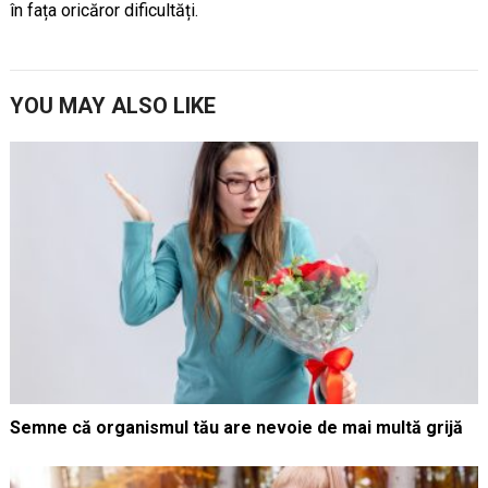
în fața oricăror dificultăți.
YOU MAY ALSO LIKE
Semne că organismul tău are nevoie de mai multă grijă