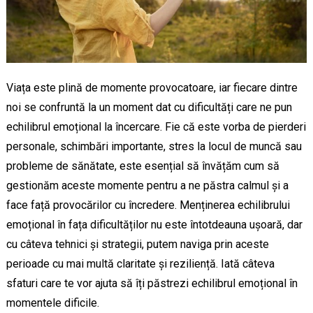
Viața este plină de momente provocatoare, iar fiecare dintre
noi se confruntă la un moment dat cu dificultăți care ne pun
echilibrul emoțional la încercare. Fie că este vorba de pierderi
personale, schimbări importante, stres la locul de muncă sau
probleme de sănătate, este esențial să învățăm cum să
gestionăm aceste momente pentru a ne păstra calmul și a
face față provocărilor cu încredere. Menținerea echilibrului
emoțional în fața dificultăților nu este întotdeauna ușoară, dar
cu câteva tehnici și strategii, putem naviga prin aceste
perioade cu mai multă claritate și reziliență. Iată câteva
sfaturi care te vor ajuta să îți păstrezi echilibrul emoțional în
momentele dificile.