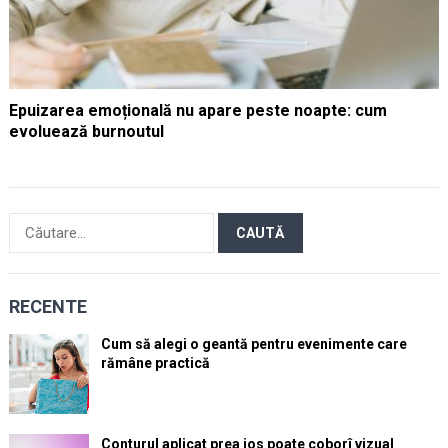
Epuizarea emoțională nu apare peste noapte: cum
evoluează burnoutul
Caută
după:
RECENTE
Cum să alegi o geantă pentru evenimente care
rămâne practică
Conturul aplicat prea jos poate coborî vizual