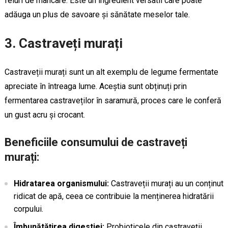
feluri de mâncare. Este un ingredient versatil care poate
adăuga un plus de savoare și sănătate meselor tale.
3. Castraveți murați
Castraveții murați sunt un alt exemplu de legume fermentate
apreciate în întreaga lume. Aceștia sunt obținuți prin
fermentarea castraveților în saramură, proces care le conferă
un gust acru și crocant.
Beneficiile consumului de castraveți
murați:
Hidratarea organismului:
Castraveții murați au un conținut
ridicat de apă, ceea ce contribuie la menținerea hidratării
corpului.
Îmbunătățirea digestiei:
Probioticele din castraveții