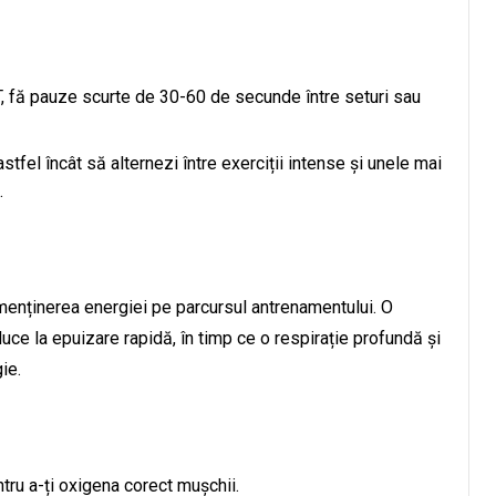
T, fă pauze scurte de 30-60 de secunde între seturi sau
tfel încât să alternezi între exerciții intense și unele mai
.
 menținerea energiei pe parcursul antrenamentului. O
uce la epuizare rapidă, în timp ce o respirație profundă și
ie.
tru a-ți oxigena corect mușchii.