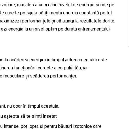
ovocare, mai ales atunci când nivelul de energie scade pe
nte care te pot ajuta să îți menții energia constantă pe tot
maximizezi performanțele și să ajungi la rezultatele dorite.
strezi energia la un nivel optim pe durata antrenamentului.
uie la scăderea energiei în timpul antrenamentului este
inerea funcționării corecte a corpului tău, iar
e musculare și scăderea performanței.
nt, nu doar în timpul acestuia.
u aștepta să te simți însetat.
 intense, poți opta și pentru băuturi izotonice care