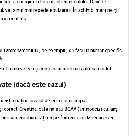
ăderii energiei în timpul antrenamentului. Dacă te
ul, vei simți mai repede epuizarea. În schimb, menține-ți
rogresul tău.
mpul antrenamentului, de exemplu, să faci un număr specific
ă.
ză-ți cum vei simți după ce ai terminat antrenamentul.
vate (dacă este cazul)
u a-ți susține nivelul de energie în timpul
gi corect. Creatina, cafeina sau BCAA (aminoacizi cu lanț
contribui la îmbunătățirea performanței și la reducerea