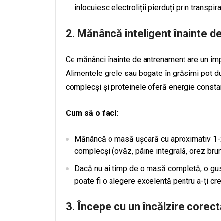
înlocuiesc electroliții pierduți prin transpira
2.
Mănâncă inteligent înainte 
Ce mănânci înainte de antrenament are un impa
Alimentele grele sau bogate în grăsimi pot du
complecși și proteinele oferă energie consta
Cum să o faci:
Mănâncă o masă ușoară cu aproximativ 1-2 
complecși (ovăz, pâine integrală, orez brun)
Dacă nu ai timp de o masă completă, o gu
poate fi o alegere excelentă pentru a-ți cre
3.
Începe cu un încălzire corect