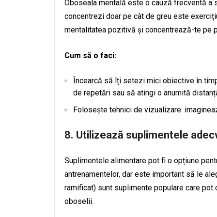
Oboseala mentală este o cauză frecventă a sc
concentrezi doar pe cât de greu este exerciți
mentalitatea pozitivă și concentrează-te pe p
Cum să o faci:
Încearcă să îți setezi mici obiective în ti
de repetări sau să atingi o anumită distanț
Folosește tehnici de vizualizare: imaginea
8.
Utilizează suplimentele adec
Suplimentele alimentare pot fi o opțiune pentr
antrenamentelor, dar este important să le ale
ramificat) sunt suplimente populare care pot 
oboselii.