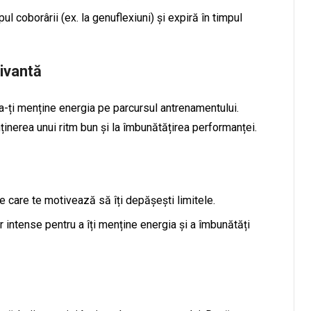
mpul coborârii (ex. la genuflexiuni) și expiră în timpul
ivantă
a-ți menține energia pe parcursul antrenamentului.
ținerea unui ritm bun și la îmbunătățirea performanței.
e care te motivează să îți depășești limitele.
r intense pentru a îți menține energia și a îmbunătăți