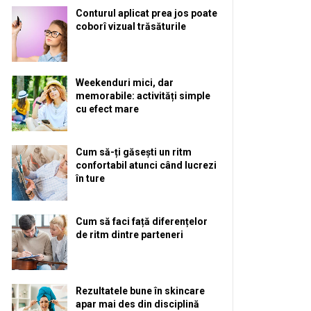
Conturul aplicat prea jos poate
coborî vizual trăsăturile
Weekenduri mici, dar
memorabile: activități simple
cu efect mare
Cum să-ți găsești un ritm
confortabil atunci când lucrezi
în ture
Cum să faci față diferențelor
de ritm dintre parteneri
Rezultatele bune în skincare
apar mai des din disciplină