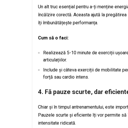
Un alt truc esențial pentru a-ți menține energ
încălzire corectă. Aceasta ajută la pregătirea 
îți îmbunătățește performanța.
Cum să o faci:
Realizează 5-10 minute de exerciții ușoare,
articulațiilor.
Include și câteva exerciții de mobilitate p
forță sau cardio intens.
4.
Fă pauze scurte, dar eficient
Chiar și în timpul antrenamentului, este impor
Pauzele scurte și eficiente îți vor permite să 
intensitate ridicată.