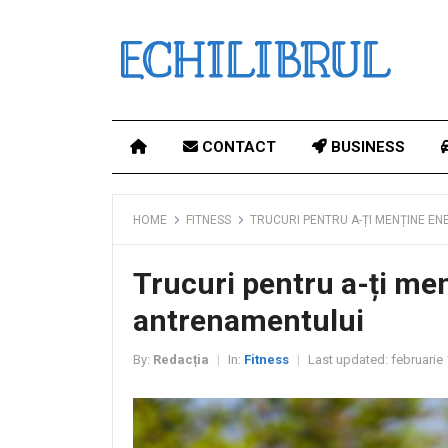
CONTACT
BUSINESS
HOME
FITNESS
TRUCURI PENTRU A-ȚI MENȚINE E
Trucuri pentru a-ți men
antrenamentului
By:
Redacția
In:
Fitness
Last updated:
februarie 
|
|