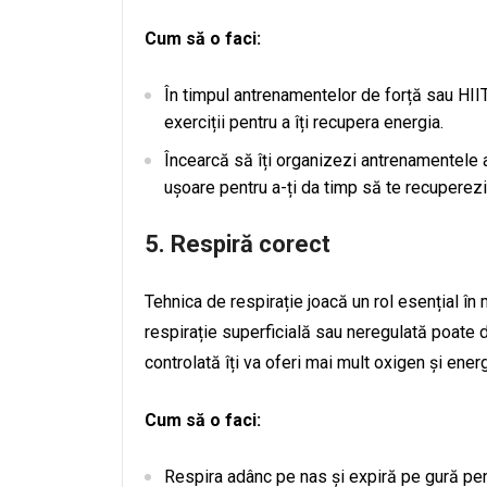
Cum să o faci:
În timpul antrenamentelor de forță sau HII
exerciții pentru a îți recupera energia.
Încearcă să îți organizezi antrenamentele as
ușoare pentru a-ți da timp să te recuperezi
5.
Respiră corect
Tehnica de respirație joacă un rol esențial în
respirație superficială sau neregulată poate d
controlată îți va oferi mai mult oxigen și energ
Cum să o faci:
Respira adânc pe nas și expiră pe gură pen