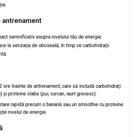
ție.
de antrenament
ct semnificativ asupra nivelului tău de energie.
ce la senzația de oboseală, în timp ce carbohidrații
ntă.
ore înainte de antrenament, care să includă carbohidrați
 și proteine slabe (pui, curcan, iaurt grecesc).
stare rapidă precum o banană sau un smoothie cu proteine
ște nivelul de energie.
ă