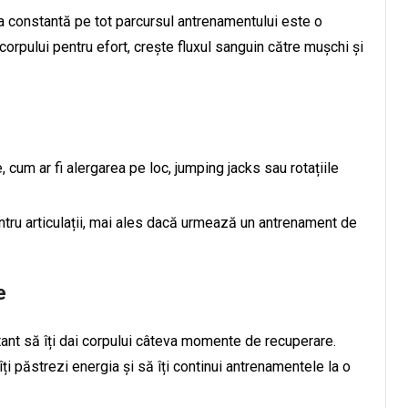
ia constantă pe tot parcursul antrenamentului este o
corpului pentru efort, crește fluxul sanguin către mușchi și
 cum ar fi alergarea pe loc, jumping jacks sau rotațiile
entru articulații, mai ales dacă urmează un antrenament de
e
tant să îți dai corpului câteva momente de recuperare.
îți păstrezi energia și să îți continui antrenamentele la o