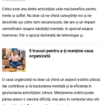
Cititul este una dintre activitățile cele mai benefice pentru
minte și suflet. Nu doar că ne oferă cunoștințe noi și ne
deschide uși către lumi necunoscute, dar are și un impact
semnificativ asupra sănătății mentale, în special asupra
memoriei. Într-o epocă dominată de tehnologie și…
5 trucuri pentru a-ți menține casa
organizată
O casă organizată nu doar că oferă un aspect estetic plăcut,
dar contribuie și la bunăstarea mentală și la eficiența în
gestionarea activităților zilnice. Menținerea ordinii poate
părea uneori o sarcină dificilă, mai ales în contextul unui stil