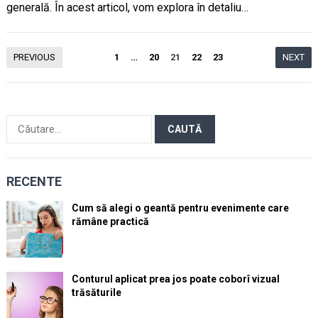
generală. În acest articol, vom explora în detaliu…
Paginație
PREVIOUS
1
…
20
21
22
23
NEXT
articole
Caută
după:
RECENTE
Cum să alegi o geantă pentru evenimente care
rămâne practică
Conturul aplicat prea jos poate coborî vizual
trăsăturile