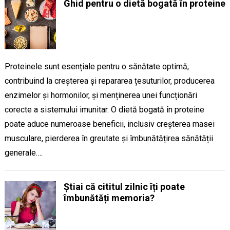
Ghid pentru o dietă bogată în proteine
Proteinele sunt esențiale pentru o sănătate optimă,
contribuind la creșterea și repararea țesuturilor, producerea
enzimelor și hormonilor, și menținerea unei funcționări
corecte a sistemului imunitar. O dietă bogată în proteine
poate aduce numeroase beneficii, inclusiv creșterea masei
musculare, pierderea în greutate și îmbunătățirea sănătății
generale….
Știai că cititul zilnic îți poate
îmbunătăți memoria?